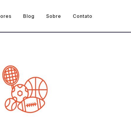
ores
Blog
Sobre
Contato