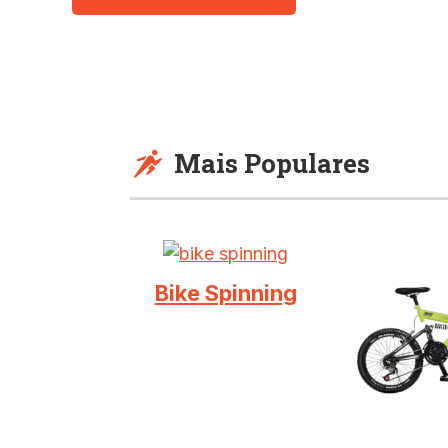
Mais Populares
Bike Spinning