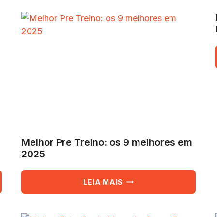
OS
10
MELHORES
EM
2025
Melhor Pre Treino: os 9 melhores em
2025
MELHOR
LEIA MAIS
PRE
TREINO:
OS