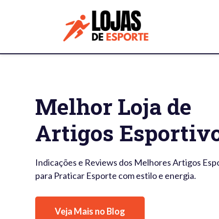
Pular
para
o
conteúdo
Melhor Loja de
Artigos Esportiv
Indicações e Reviews dos Melhores Artigos Espo
para Praticar Esporte com estilo e energia.
Veja Mais no Blog