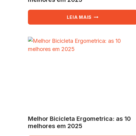
MELHOR
LEIA MAIS
ROLO
TREINO
BIKE:
OS
5
MELHORES
EM
2025
Melhor Bicicleta Ergometrica: as 10
melhores em 2025