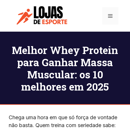
Pular
para
Menu
o
conteúdo
Melhor Whey Protein
para Ganhar Massa
Muscular: os 10
melhores em 2025
Chega uma hora em que só força de vontade
não basta. Quem treina com seriedade sabe: