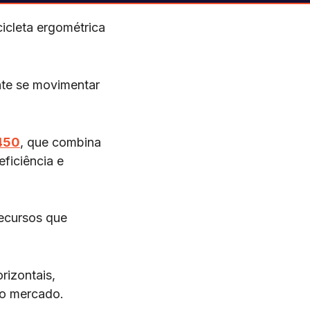
icleta ergométrica
nte se movimentar
 450
, que combina
ficiência e
recursos que
rizontais,
no mercado.